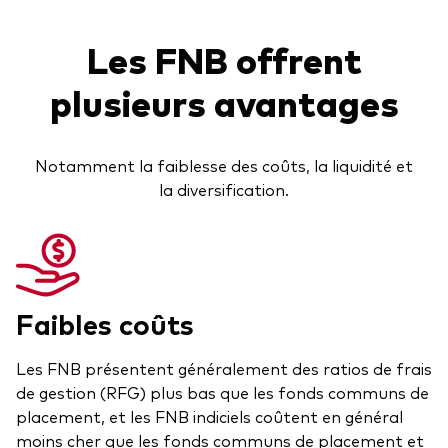
Vanguard Canada
Liste des produits par catégorie d’actif
Dernières mises à jour
Les FNB offrent
À propos de nous
Actions
plusieurs avantages
Nos perspectives sur l’économie et les
Salle de presse
Titres à revenu fixe
marchés pour 2026
Répartition de l’actif
Notamment la faiblesse des coûts, la liquidité et
Événements et webinaires
Ressources destinées aux conseillers
la diversification.
Liste des produits par style de gestion
Alpha du conseiller
Gestion active
Relations avec les clients
Gestion passive
Portefeuilles modèles
Faibles coûts
Conçu pour les investisseurs
Les FNB présentent généralement des ratios de frais
Outils pour les conseillers
de gestion (RFG) plus bas que les fonds communs de
Analysez des portefeuilles
placement, et les FNB indiciels coûtent en général
Notre plus importante réduction des
moins cher que les fonds communs de placement et
Outil de comparaison des fonds