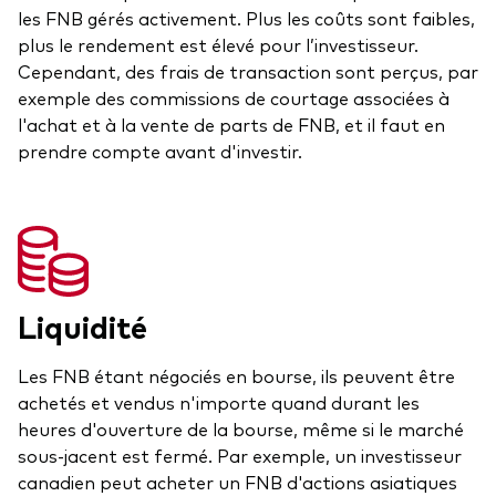
frais
les FNB gérés activement. Plus les coûts sont faibles,
plus le rendement est élevé pour l’investisseur.
Cependant, des frais de transaction sont perçus, par
Éducation
exemple des commissions de courtage associées à
Événements et webinaires
l'achat et à la vente de parts de FNB, et il faut en
prendre compte avant d'investir.
À propos de nos produits
Centre de soutien pour les titres à revenu fixe
Fonds gérés activement
FAQ
Répartition d'actifs
Principes fondamentaux des FNB
Investissement axé sur les dividendes
Liquidité
Outil de comparaison des fonds
FNB factoriels
FNB indiciels
Les FNB étant négociés en bourse, ils peuvent être
achetés et vendus n'importe quand durant les
Portefeuilles modèles de Vanguard
heures d'ouverture de la bourse, même si le marché
sous-jacent est fermé. Par exemple, un investisseur
canadien peut acheter un FNB d'actions asiatiques
Comment acheter