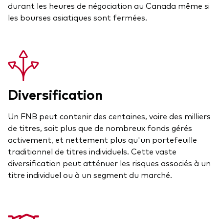
durant les heures de négociation au Canada même si
Vue d’ensemble
les bourses asiatiques sont fermées.
Avec l’aide d’un conseiller financier tiers
Ressources destinées aux investisseurs
Par l’intermédiaire d’un compte de courtage en
ligne
Centre fiscal
Indices de référence
Diversification
Régime de réinvestissement des distributions
Un FNB peut contenir des centaines, voire des milliers
Vote par procuration
de titres, soit plus que de nombreux fonds gérés
activement, et nettement plus qu'un portefeuille
traditionnel de titres individuels. Cette vaste
Outils pour les investisseurs
diversification peut atténuer les risques associés à un
titre individuel ou à un segment du marché.
Comparez les fonds
Questionnaire sur la personnalité d’investisseur