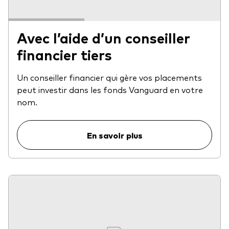
frais
Avec l’aide d’un conseiller
Éducation
financier tiers
Événements et webinaires
À propos de nos produits
Centre de soutien pour les titres à revenu fixe
Un conseiller financier qui gère vos placements
peut investir dans les fonds Vanguard en votre
Fonds gérés activement
FAQ
nom.
Répartition d'actifs
Principes fondamentaux des FNB
Investissement axé sur les dividendes
En savoir plus
Outil de comparaison des fonds
FNB factoriels
FNB indiciels
Portefeuilles modèles de Vanguard
Comment acheter