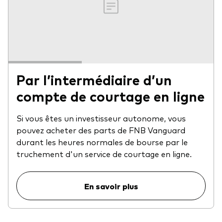
Vue d’ensemble
Avec l’aide d’un conseiller financier tiers
Ressources destinées aux investisseurs
Par l’intermédiaire d’un compte de courtage en
ligne
Centre fiscal
Par l’intermédiaire d’un
Indices de référence
compte de courtage en ligne
Régime de réinvestissement des distributions
Si vous êtes un investisseur autonome, vous
Vote par procuration
pouvez acheter des parts de FNB Vanguard
durant les heures normales de bourse par le
truchement d'un service de courtage en ligne.
Outils pour les investisseurs
Comparez les fonds
En savoir plus
Questionnaire sur la personnalité d’investisseur