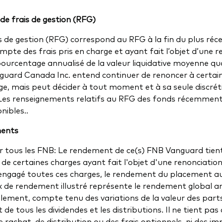
o de frais de gestion (RFG)
is de gestion (RFG) correspond au RFG à la fin du plus réc
ompte des frais pris en charge et ayant fait l’objet d’une r
ourcentage annualisé de la valeur liquidative moyenne qu
uard Canada Inc. entend continuer de renoncer à certains
e, mais peut décider à tout moment et à sa seule discrét
 Les renseignements relatifs au RFG des fonds récemment
nibles..
ments
tous les FNB: Le rendement de ce(s) FNB Vanguard tien
 de certaines charges ayant fait l'objet d'une renonciation
engagé toutes ces charges, le rendement du placement au
ux de rendement illustré représente le rendement global an
ement, compte tenu des variations de la valeur des part
 de tous les dividendes et les distributions. Il ne tient pa
e rachat, de distribution ou des frais optionnels, ni des im