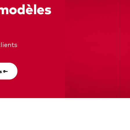
 modèles
lients
s 🔑