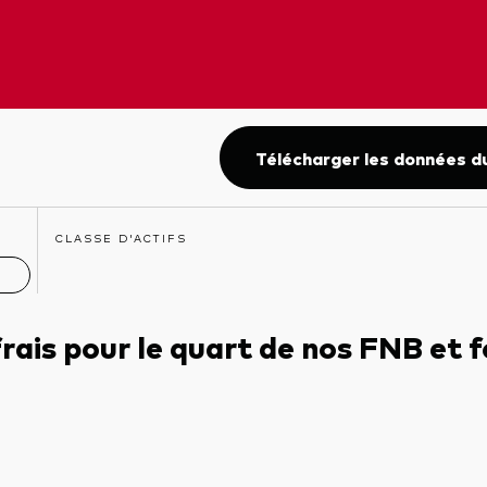
 investisseurs
investisseurs
l’aide d’un conseiller
re fiscal
Comparez les fonds
cier tiers
ces de référence
Questionnaire sur la
l’intermédiaire d’un
personnalité d’investisseur
te de courtage en ligne
me de réinvestissement
Télécharger les données d
distributions
 par procuration
CLASSE D'ACTIFS
frais pour le quart de nos FNB et