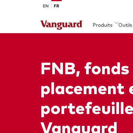
Passer au contenu principal
EN
FR
Produits
Outils
Liste des produits par
Centre de soutien aux
Points de vue
Vanguard Canada
Lis
Res
Nos
Évé
conseillers
l’é
web
type de produit
cat
aux
Tous les points de vue
À propos de nous
mar
FNB, fonds
Tous les produits
Acti
Alph
Dernières mises à jour
Salle de presse
FNB
Titr
Rela
placement 
Fonds commun de placement
Répa
Port
Portefeuilles modèles
portefeuill
Vanguard
À propos de nos produits
Com
Outil de comparaison des
Res
Fonds gérés activement
Vue 