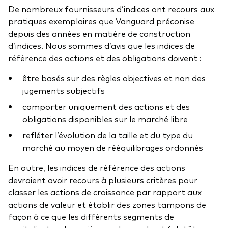
De nombreux fournisseurs d’indices ont recours aux
Vue d’ensemble
pratiques exemplaires que Vanguard préconise
depuis des années en matière de construction
Avec l’aide d’un conseiller financier tiers
d’indices. Nous sommes d’avis que les indices de
Ressources destinées aux investisseurs
Par l’intermédiaire d’un compte de courtage en
référence des actions et des obligations doivent :
ligne
Centre fiscal
être basés sur des règles objectives et non des
jugements subjectifs
Indices de référence
comporter uniquement des actions et des
Régime de réinvestissement des distributions
obligations disponibles sur le marché libre
Vote par procuration
refléter l’évolution de la taille et du type du
marché au moyen de rééquilibrages ordonnés
Outils pour les investisseurs
En outre, les indices de référence des actions
devraient avoir recours à plusieurs critères pour
Comparez les fonds
classer les actions de croissance par rapport aux
actions de valeur et établir des zones tampons de
Questionnaire sur la personnalité d’investisseur
façon à ce que les différents segments de