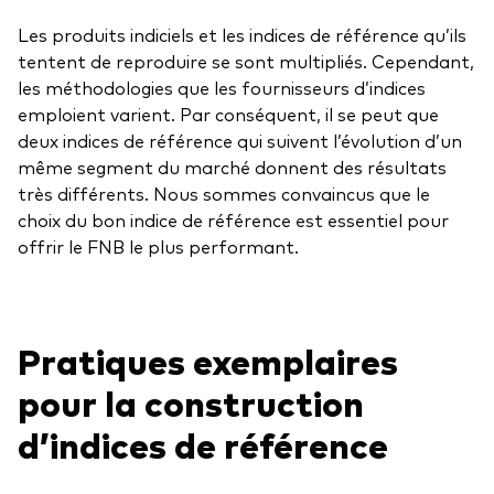
frais
Les produits indiciels et les indices de référence qu’ils
tentent de reproduire se sont multipliés. Cependant,
Éducation
les méthodologies que les fournisseurs d’indices
emploient varient. Par conséquent, il se peut que
Événements et webinaires
deux indices de référence qui suivent l’évolution d’un
À propos de nos produits
Centre de soutien pour les titres à revenu fixe
même segment du marché donnent des résultats
très différents. Nous sommes convaincus que le
Fonds gérés activement
FAQ
choix du bon indice de référence est essentiel pour
Répartition d'actifs
Principes fondamentaux des FNB
offrir le FNB le plus performant.
Investissement axé sur les dividendes
Outil de comparaison des fonds
FNB factoriels
Pratiques exemplaires
FNB indiciels
pour la construction
Portefeuilles modèles de Vanguard
d’indices de référence
Comment acheter