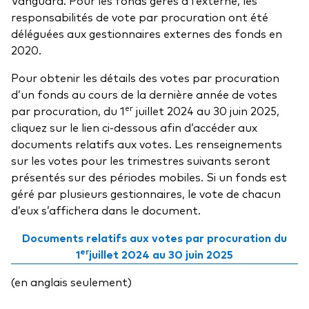
frais
responsabilités de vote par procuration ont été
déléguées aux gestionnaires externes des fonds en
Éducation
2020.
Événements et webinaires
Pour obtenir les détails des votes par procuration
d’un fonds au cours de la dernière année de votes
À propos de nos produits
Centre de soutien pour les titres à revenu fixe
er
par procuration, du 1
juillet 2024 au 30 juin 2025,
Fonds gérés activement
FAQ
cliquez sur le lien ci-dessous afin d’accéder aux
documents relatifs aux votes. Les renseignements
Répartition d'actifs
Principes fondamentaux des FNB
sur les votes pour les trimestres suivants seront
présentés sur des périodes mobiles. Si un fonds est
Investissement axé sur les dividendes
géré par plusieurs gestionnaires, le vote de chacun
Outil de comparaison des fonds
FNB factoriels
d’eux s’affichera dans le document.
FNB indiciels
Documents relatifs aux votes par procuration du
er
1
juillet 2024 au 30 juin 2025
Portefeuilles modèles de Vanguard
(en anglais seulement)
Comment acheter