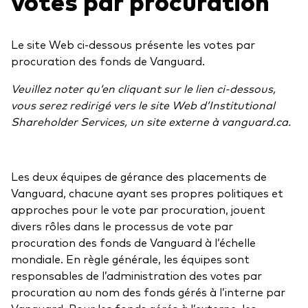
votes par procuration
Vanguard Canada
Liste des produits par catégorie d’actif
Dernières mises à jour
À propos de nous
Actions
Le site Web ci-dessous présente les votes par
procuration des fonds de Vanguard.
Nos perspectives sur l’économie et les
Salle de presse
Titres à revenu fixe
marchés pour 2026
Veuillez noter qu’en cliquant sur le lien ci-dessous,
Répartition de l’actif
vous serez redirigé vers le site Web d’Institutional
Événements et webinaires
Shareholder Services, un site externe à vanguard.ca.
Ressources destinées aux conseillers
Liste des produits par style de gestion
Alpha du conseiller
Gestion active
Les deux équipes de gérance des placements de
Relations avec les clients
Vanguard, chacune ayant ses propres politiques et
Gestion passive
Portefeuilles modèles
approches pour le vote par procuration, jouent
divers rôles dans le processus de vote par
procuration des fonds de Vanguard à l’échelle
Conçu pour les investisseurs
Outils pour les conseillers
mondiale. En règle générale, les équipes sont
responsables de l’administration des votes par
Analysez des portefeuilles
procuration au nom des fonds gérés à l’interne par
Notre plus importante réduction des
Outil de comparaison des fonds
Vanguard. Pour les fonds gérés à l’externe, les