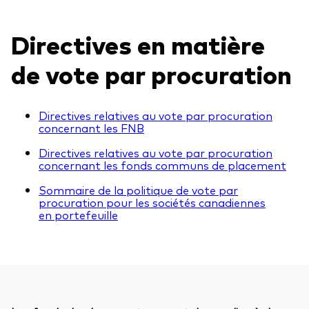
Vue d’ensemble
Directives en matière
Avec l’aide d’un conseiller financier tiers
de vote par procuration
Ressources destinées aux investisseurs
Par l’intermédiaire d’un compte de courtage en
ligne
Centre fiscal
Directives relatives au vote par procuration
Indices de référence
concernant les FNB
Régime de réinvestissement des distributions
Directives relatives au vote par procuration
concernant les fonds communs de placement
Vote par procuration
Sommaire de la politique de vote par
procuration pour les sociétés canadiennes
en portefeuille
Outils pour les investisseurs
Comparez les fonds
Questionnaire sur la personnalité d’investisseur