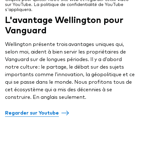
frais
sur YouTube. La politique de confidentialité de YouTube
s'appliquera.
L'avantage Wellington pour
Éducation
Vanguard
Événements et webinaires
Wellington présente trois avantages uniques qui,
À propos de nos produits
Centre de soutien pour les titres à revenu fixe
selon moi, aident à bien servir les propriétaires de
Fonds gérés activement
FAQ
Vanguard sur de longues périodes. Il y a d’abord
notre culture : le partage, le débat sur des sujets
Répartition d'actifs
Principes fondamentaux des FNB
importants comme l’innovation, la géopolitique et ce
Investissement axé sur les dividendes
qui se passe dans le monde. Nous profitons tous de
cet écosystème qui a mis des décennies à se
Outil de comparaison des fonds
FNB factoriels
construire. En anglais seulement.
FNB indiciels
Regarder sur Youtube
Portefeuilles modèles de Vanguard
Comment acheter