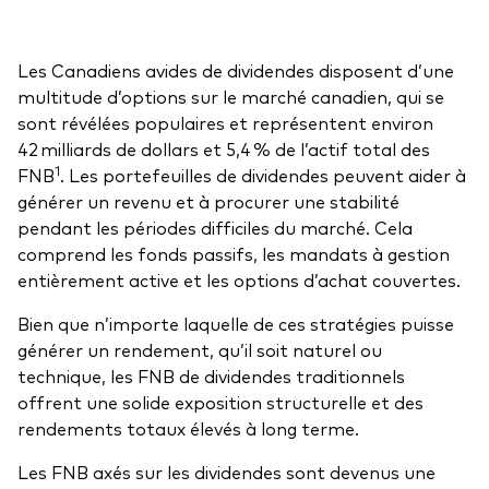
frais
Les Canadiens avides de dividendes disposent d’une
Éducation
multitude d’options sur le marché canadien, qui se
Événements et webinaires
sont révélées populaires et représentent environ
42 milliards de dollars et 5,4 % de l’actif total des
À propos de nos produits
Centre de soutien pour les titres à revenu fixe
1
FNB
. Les portefeuilles de dividendes peuvent aider à
Fonds gérés activement
FAQ
générer un revenu et à procurer une stabilité
pendant les périodes difficiles du marché. Cela
Répartition d'actifs
Principes fondamentaux des FNB
comprend les fonds passifs, les mandats à gestion
entièrement active et les options d’achat couvertes.
Investissement axé sur les dividendes
Outil de comparaison des fonds
FNB factoriels
Bien que n’importe laquelle de ces stratégies puisse
générer un rendement, qu’il soit naturel ou
FNB indiciels
technique, les FNB de dividendes traditionnels
offrent une solide exposition structurelle et des
Portefeuilles modèles de Vanguard
rendements totaux élevés à long terme.
Les FNB axés sur les dividendes sont devenus une
Comment acheter