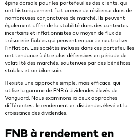
épine dorsale pour les portefeuilles des clients, qui
Vue d’ensemble
ont historiquement fait preuve de résilience dans de
nombreuses conjonctures de marché. Ils peuvent
Avec l’aide d’un conseiller financier tiers
également offrir de la stabilité dans des contextes
Ressources destinées aux investisseurs
incertains et inflationnistes au moyen de flux de
Par l’intermédiaire d’un compte de courtage en
ligne
trésorerie fiables qui peuvent en partie neutraliser
Centre fiscal
l’inflation. Les sociétés incluses dans ces portefeuilles
ont tendance à être plus défensives en période de
Indices de référence
volatilité des marchés, soutenues par des bénéfices
Régime de réinvestissement des distributions
stables et un bilan sain.
Vote par procuration
Il existe une approche simple, mais efficace, qui
utilise la gamme de FNB à dividendes élevés de
Vanguard. Nous examinons ici deux approches
Outils pour les investisseurs
différentes : le rendement en dividendes élevé et la
croissance des dividendes.
Comparez les fonds
Questionnaire sur la personnalité d’investisseur
FNB à rendement en