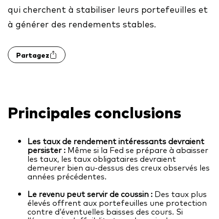
frais
qui cherchent à stabiliser leurs portefeuilles et
à générer des rendements stables.
Éducation
Événements et webinaires
Partagez
À propos de nos produits
Centre de soutien pour les titres à revenu fixe
Fonds gérés activement
FAQ
Principales conclusions
Répartition d'actifs
Principes fondamentaux des FNB
Investissement axé sur les dividendes
Outil de comparaison des fonds
Les taux de rendement intéressants devraient
FNB factoriels
persister :
Même si la Fed se prépare à abaisser
les taux, les taux obligataires devraient
FNB indiciels
demeurer bien au-dessus des creux observés les
années précédentes.
Portefeuilles modèles de Vanguard
Le revenu peut servir de coussin :
Des taux plus
élevés offrent aux portefeuilles une protection
contre d’éventuelles baisses des cours. Si
Comment acheter