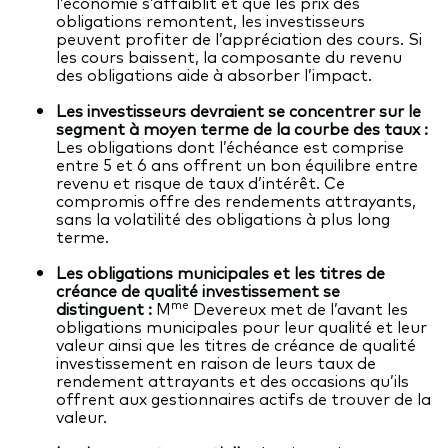
l’économie s’affaiblit et que les prix des
obligations remontent, les investisseurs
Vue d’ensemble
peuvent profiter de l’appréciation des cours. Si
les cours baissent, la composante du revenu
Avec l’aide d’un conseiller financier tiers
des obligations aide à absorber l’impact.
Ressources destinées aux investisseurs
Par l’intermédiaire d’un compte de courtage en
Les investisseurs devraient se concentrer sur le
ligne
segment à moyen terme de la courbe des taux :
Centre fiscal
Les obligations dont l’échéance est comprise
entre 5 et 6 ans offrent un bon équilibre entre
Indices de référence
revenu et risque de taux d’intérêt. Ce
compromis offre des rendements attrayants,
sans la volatilité des obligations à plus long
Régime de réinvestissement des distributions
terme.
Vote par procuration
Les obligations municipales et les titres de
créance de qualité investissement se
me
distinguent :
M
Devereux met de l’avant les
Outils pour les investisseurs
obligations municipales pour leur qualité et leur
valeur ainsi que les titres de créance de qualité
investissement en raison de leurs taux de
Comparez les fonds
rendement attrayants et des occasions qu’ils
offrent aux gestionnaires actifs de trouver de la
Questionnaire sur la personnalité d’investisseur
valeur.