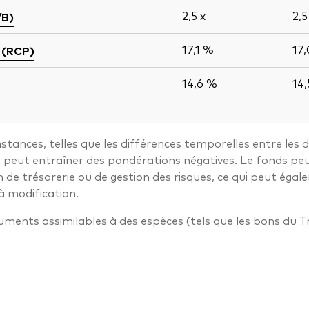
2,5
x
2,
/B)
17,1 %
17
 (RCP)
14,6 %
14
stances, telles que les différences temporelles entre les 
ui peut entraîner des pondérations négatives. Le fonds pe
n de trésorerie ou de gestion des risques, ce qui peut ég
à modification.
truments assimilables à des espèces (tels que les bons du T