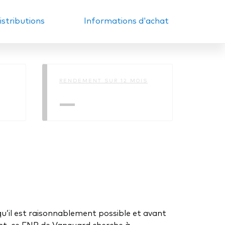
distributions
Informations d'achat
RENDEMENT SUR 12 MOIS
—
u’il est raisonnablement possible et avant
ent, ce FNB de Vanguard cherche à