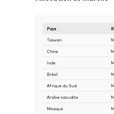
Pays
R
Taïwan
M
Chine
M
Inde
M
Brésil
M
Afrique du Sud
M
Arabie saoudite
M
Mexique
M