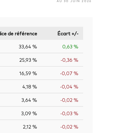
AU 30 JUIN 2026
dice de référence
Écart +/-
33,64 %
0,63 %
25,93 %
-0,36 %
16,59 %
-0,07 %
4,18 %
-0,04 %
3,64 %
-0,02 %
3,09 %
-0,03 %
2,12 %
-0,02 %