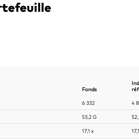
tefeuille
Ind
Fonds
ré
6 332
4 
53,2
G
52
17,1
x
17,