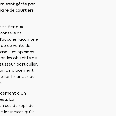
rd sont gérés par
aire de courtiers
 se fier aux
conseils de
d’aucune façon une
t ou de vente de
ise. Les opinions
n les objectifs de
tisseur particulier.
ion de placement
iller financier ou
.
endement d’un
esti. La
en cas de repli du
les indices qu’ils