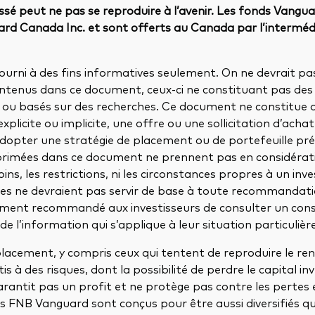
sé peut ne pas se reproduire à l’avenir. Les fonds Vangua
d Canada Inc. et sont offerts au Canada par l’intermédi
urni à des fins informatives seulement. On ne devrait pas
tenus dans ce document, ceux-ci ne constituant pas des 
 ou basés sur des recherches. Ce document ne constitue 
licite ou implicite, une offre ou une sollicitation d’acha
adopter une stratégie de placement ou de portefeuille préc
primées dans ce document ne prennent pas en considératio
ns, les restrictions, ni les circonstances propres à un inves
les ne devraient pas servir de base à toute recommandat
tement recommandé aux investisseurs de consulter un conse
de l’information qui s’applique à leur situation particulière
placement, y compris ceux qui tentent de reproduire le r
tis à des risques, dont la possibilité de perdre le capital inv
garantit pas un profit et ne protège pas contre les pertes 
 FNB Vanguard sont conçus pour être aussi diversifiés que 