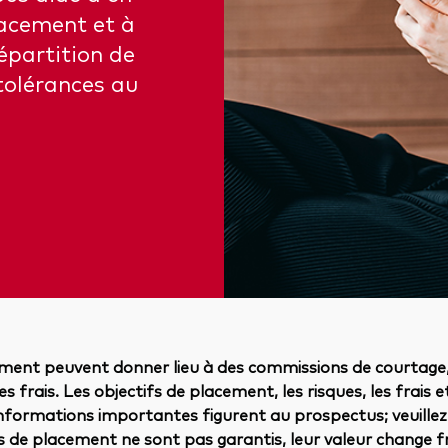
lacement et à
répartition de
 tolérances au
ment peuvent donner lieu à des commissions de courtage, 
s frais. Les objectifs de placement, les risques, les frais 
informations importantes figurent au prospectus; veuillez 
nds de placement ne sont pas garantis, leur valeur change