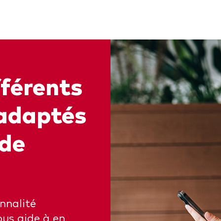
férents
 adaptés
 de
nnalité
ous aide à en